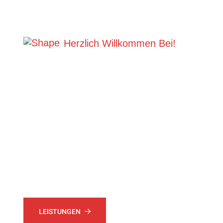
Herzlich Willkommen Bei!
Alba Dach 
HolzTechnik
Unsere Firma legt viel Wert auf ein sauberes und kundeno
langjährige Erfahrung können Sie sich auf zuverlässige D
LEISTUNGEN
RUFEN SIE UNS AN